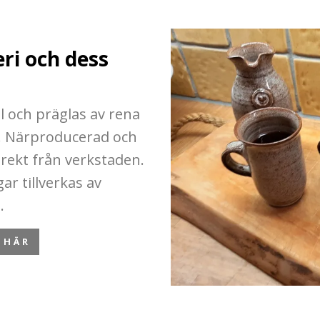
l
ri och dess
l och präglas av rena
. Närproducerad och
irekt från verkstaden.
ar tillverkas av
.
 HÄR