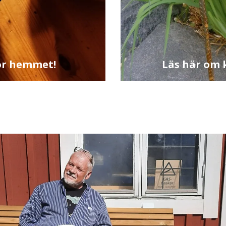
ör hemmet!
Läs här om 